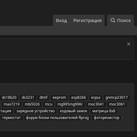
Вход
Регистрация
Поиск
ds18b20
ds3231
dtmf
eeprom
esp8266
espui
gnmcp23017
max7219
mbi5026
mcu
mg995mg996r
moc3041
moc3061
нтация
зарядное устройство
кодовый замок
матрица 8x8
термостат
форум блоки пользователей flprog
фоторезистор