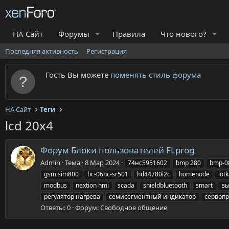
НА Сайт
Форумы
Правила
Что нового?
Последняя активность
Регистрация
Гость Вы можете
поменять стиль форума
НА Сайт
Теги
lcd 20x4
Форум Блоки пользователей FLprog
Admin
Тема
8 Мар 2024
74нс5951602
bmp 280
bmp-0
gsm sim800
hc-06hc-sr501
hd44780i2c
homenode
iot
modbus
nextion hmi
scada
shieldbluetooth
smart
вы
регулятор нагрева
семисегментный индикатор
сервоп
Ответы: 0
Форум:
Свободное общение