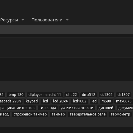
Ресурсы
Пользователи
85
bmp-180
dfplayer-minidht-11
dht-22
dmx512
ds1302
ds1307
kascadal298n
keypad
lcd
lcd
20x4
lcd
1602
led
m590
max6675
ращивание цветов
гирлянда
датчик влажности
дисплей
докуме
ривод
строжевой таймер
таймер
твердотельное реле
термометр