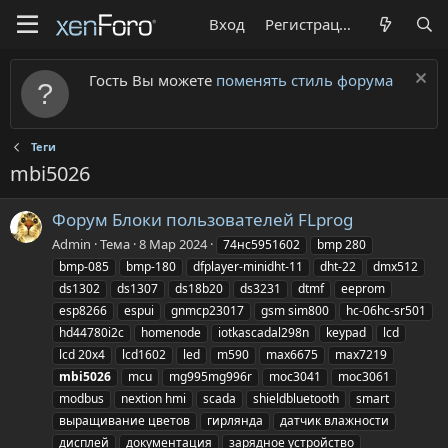
Вход
Регистрация
Гость Вы можете
поменять стиль форума
Теги
mbi5026
Форум Блоки пользователей FLprog
Admin
Тема
8 Мар 2024
74нс5951602
bmp 280
bmp-085
bmp-180
dfplayer-minidht-11
dht-22
dmx512
ds1302
ds1307
ds18b20
ds3231
dtmf
eeprom
esp8266
espui
gnmcp23017
gsm sim800
hc-06hc-sr501
hd44780i2c
homenode
iotkascadal298n
keypad
lcd
lcd 20x4
lcd1602
led
m590
max6675
max7219
mbi5026
mcu
mg995mg996r
moc3041
moc3061
modbus
nextion hmi
scada
shieldbluetooth
smart
выращивание цветов
гирлянда
датчик влажности
дисплей
документация
зарядное устройство