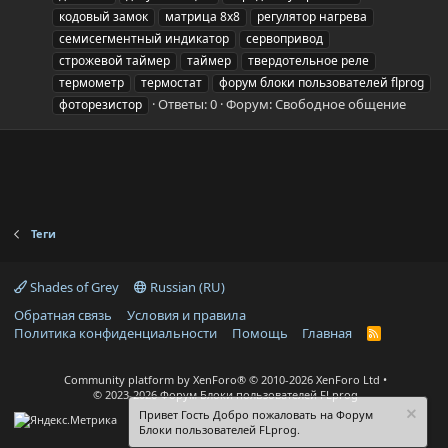
кодовый замок
матрица 8x8
регулятор нагрева
семисегментный индикатор
сервопривод
строжевой таймер
таймер
твердотельное реле
термометр
термостат
форум блоки пользователей flprog
Ответы: 0
Форум:
Свободное общение
фоторезистор
Теги
Shades of Grey
Russian (RU)
Обратная связь
Условия и правила
Политика конфиденциальности
Помощь
Главная
R
S
S
Community platform by XenForo®
© 2010-2026 XenForo Ltd
© 2023-2026 Форум Блоки пользователей FLprog
Привет Гость Добро пожаловать на Форум
Блоки пользователей FLprog.