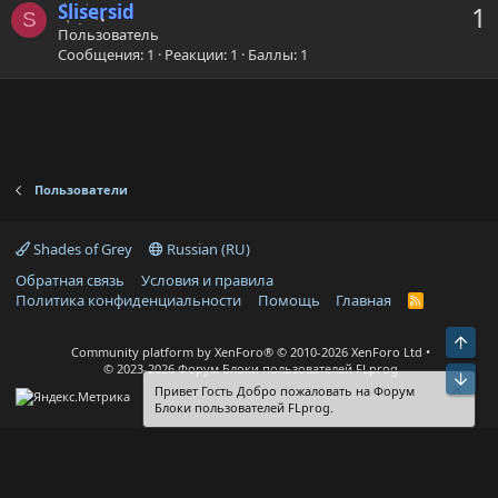
Slisersid
1
S
Пользователь
Сообщения
1
Реакции
1
Баллы
1
Пользователи
Shades of Grey
Russian (RU)
Обратная связь
Условия и правила
Политика конфиденциальности
Помощь
Главная
R
S
S
Све
Community platform by XenForo®
© 2010-2026 XenForo Ltd
© 2023-2026 Форум Блоки пользователей FLprog
Сни
Привет Гость Добро пожаловать на Форум
Блоки пользователей FLprog.