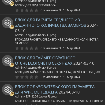
а
с
а
о
Admin
Ардуино блоки FLprog
в
БЛОКИ ДЛЯ ПИД РЕГУЛЯТОРА
ё
у
р
з
0
н
Скачиваний
9
10 Мар 2024
И
д
.
0
р
е
БЛОК ДЛЯ РАСЧЕТА СРЕДНЕГО ИЗ
к
0
к
з
ЗАДАННОГО КОЛИЧЕСТВА ЗАМЕРОВ
2024-
в
с
с
а
о
ё
03-10
з
И
Admin
Ардуино блоки FLprog
д
а
у
р
н
БЛОК ДЛЯ РАСЧЕТА СРЕДНЕГО ИЗ ЗАДАННОГО КОЛИЧЕСТВА
ЗАМЕРОВ
к
р
е
0
к
Скачиваний
3
10 Мар 2024
.
о
0
с
с
БЛОК ДЛЯ ТАЙМЕР ОБРАТНОГО
а
0
з
н
ОТСЧЁТА,ОТСЧЁТ В СЕКУНДАХ
2024-03-10
в
а
у
р
ё
Admin
Ардуино блоки FLprog
з
к
И
БЛОК ДЛЯ ТАЙМЕР ОБРАТНОГО ОТСЧЁТА,ОТСЧЁТ В СЕКУНДАХ
д
р
е
0
Скачиваний
7
10 Мар 2024
.
а
к
0
с
с
БЛОК ПОЛЬЗОВАТЕЛЬСКОГО ПАРАМЕТРА
0
з
р
о
ДЛЯ WIFI МЕНЕДЖЕРА
2024-03-10
в
а
у
ё
Admin
ESP-8266 блоки FLprog
з
е
н
И
БЛОК ПОЛЬЗОВАТЕЛЬСКОГО ПАРАМЕТРА ДЛЯ WIFI МЕНЕДЖЕРА
д