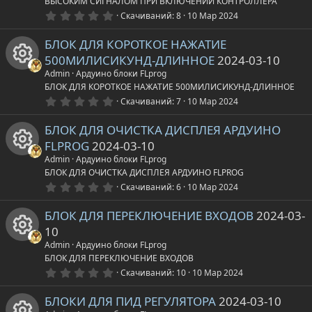
к
ВЫСОКИМ СИГНАЛОМ ПРИ ВКЛЮЧЕНИИ КОНТРОЛЛЕРА
к
0
Скачиваний
8
10 Мар 2024
.
а
о
0
БЛОК ДЛЯ КОРОТКОЕ НАЖАТИЕ
0
з
р
н
500МИЛИСИКУНД-ДЛИННОЕ
2024-03-10
в
ё
Admin
Ардуино блоки FLprog
з
е
к
И
БЛОК ДЛЯ КОРОТКОЕ НАЖАТИЕ 500МИЛИСИКУНД-ДЛИННОЕ
д
0
Скачиваний
7
10 Мар 2024
.
с
а
к
0
БЛОК ДЛЯ ОЧИСТКА ДИСПЛЕЯ АРДУИНО
0
у
з
р
о
FLPROG
2024-03-10
в
ё
Admin
Ардуино блоки FLprog
р
з
е
н
И
БЛОК ДЛЯ ОЧИСТКА ДИСПЛЕЯ АРДУИНО FLPROG
д
0
Скачиваний
6
10 Мар 2024
с
.
с
к
к
0
БЛОК ДЛЯ ПЕРЕКЛЮЧЕНИЕ ВХОДОВ
2024-03-
0
а
у
з
а
о
10
в
ё
Admin
Ардуино блоки FLprog
р
р
з
н
И
БЛОК ДЛЯ ПЕРЕКЛЮЧЕНИЕ ВХОДОВ
д
0
Скачиваний
10
10 Мар 2024
с
.
е
к
к
0
БЛОКИ ДЛЯ ПИД РЕГУЛЯТОРА
2024-03-10
0
з