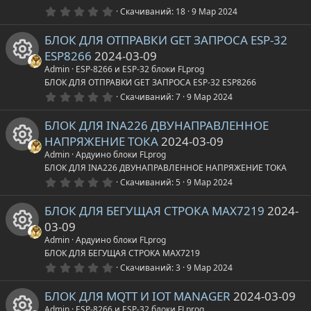
с
с
0
Скачиваний
18
9 Мар 2024
а
к
.
0
а
у
БЛОК ДЛЯ ОТПРАВКИ GET ЗАПРОСА ESP-32
0
р
о
з
ESP8266
2024-03-09
в
р
е
ё
н
Admin
ESP-8266 и ESP-32 блоки FLprog
з
И
БЛОК ДЛЯ ОТПРАВКИ GET ЗАПРОСА ESP-32 ESP8266
д
с
с
0
к
Скачиваний
7
9 Мар 2024
.
к
0
а
у
БЛОК ДЛЯ INA226 ДВУНАПРАВЛЕННОЕ
а
0
з
о
НАПРЯЖЕНИЕ ТОКА
2024-03-09
в
р
р
ё
Admin
Ардуино блоки FLprog
з
н
И
БЛОК ДЛЯ INA226 ДВУНАПРАВЛЕННОЕ НАПРЯЖЕНИЕ ТОКА
д
с
е
0
Скачиваний
5
9 Мар 2024
.
к
к
0
а
с
БЛОК ДЛЯ БЕГУЩАЯ СТРОКА MAX7219
2024-
0
з
а
о
03-09
в
у
ё
Admin
Ардуино блоки FLprog
р
з
н
И
БЛОК ДЛЯ БЕГУЩАЯ СТРОКА MAX7219
д
р
0
Скачиваний
3
9 Мар 2024
.
е
к
к
0
с
БЛОК ДЛЯ MQTT И IOT MANAGER
2024-03-09
0
з
Admin
ESP-8266 и ESP-32 блоки FLprog