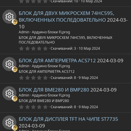
р
0
Скачиваний
10
10 Мар 2024
.
с
к
к
0
с
БЛОК ДЛЯ ДВУХ МИКРОСХЕМ 74НС595,
0
у
з
а
о
ВКЛЮЧЕННЫХ ПОСЛЕДОВАТЕЛЬНО
2024-03-
в
а
ё
10
р
р
з
н
И
Admin
Ардуино блоки FLprog
д
БЛОК ДЛЯ ДВУХ МИКРОСХЕМ 74НС595, ВКЛЮЧЕННЫХ
с
е
к
ПОСЛЕДОВАТЕЛЬНО
к
0
Скачиваний
3
10 Мар 2024
а
.
с
а
о
0
БЛОК ДЛЯ АМПЕРМЕТРА ACS712
2024-03-09
0
у
з
р
н
Admin
Ардуино блоки FLprog
в
БЛОК ДЛЯ АМПЕРМЕТРА ACS712
ё
р
з
е
0
к
Скачиваний
8
9 Мар 2024
И
д
.
0
с
с
БЛОК ДЛЯ BME280 И BMP280
2024-03-09
а
0
к
з
Admin
Ардуино блоки FLprog
в
а
у
БЛОК ДЛЯ BME280 И BMP280
р
о
ё
з
0
Скачиваний
8
9 Мар 2024
И
д
.
р
е
н
0
БЛОК ДЛЯ ДИСПЛЕЯ TFT НА ЧИПЕ ST7735
0
к
з
с
с
2024-03-09
к
в