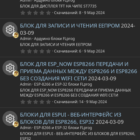
о
ё
Admin
Ардуино блоки FLprog
з
а
у
а
И
БЛОК ДЛЯ ДИСПЛЕЯ TFT НА ЧИПЕ ST7735
д
0
н
Скачиваний
8
9 Мар 2024
.
р
р
к
0
БЛОК ДЛЯ ЗАПИСИ И ЧТЕНИЯ ЕЕПРОМ
2024-
к
0
з
с
е
о
03-09
в
а
ё
Admin
Ардуино блоки FLprog
з
а
с
н
И
БЛОК ДЛЯ ЗАПИСИ И ЧТЕНИЯ ЕЕПРОМ
д
р
0
Скачиваний
6
9 Мар 2024
.
у
к
к
0
е
БЛОК ДЛЯ ESP_NOW ESP8266 ПЕРЕДАЧИ И
0
з
р
а
о
ПРИЕМА ДАННЫХ МЕЖДУ ESP8266 И ESP8266
в
с
ё
БЕЗ СОЗДАНИЯ WIFI СЕТИ
2024-03-09
с
р
з
н
И
Admin
ESP-8266 и ESP-32 блоки FLprog
д
у
БЛОК ДЛЯ ESP_NOW ESP8266 ПЕРЕДАЧИ И ПРИЕМА ДАННЫХ
а
е
к
МЕЖДУ ESP8266 И ESP8266 БЕЗ СОЗДАНИЯ WIFI СЕТИ
к
р
0
Скачиваний
14
9 Мар 2024
.
с
а
о
0
с
БЛОКИ ДЛЯ ESPUI - ВЕБ-ИНТЕРФЕЙС ИЗ
0
у
з
р
н
БЛОКОВ ДЛЯ ESP8266, ESP32
2024-03-09
в
а
ё
Admin
ESP-8266 и ESP-32 блоки FLprog
р
з
е
к
И
БЛОКИ ДЛЯ ESPUI - ВЕБ-ИНТЕРФЕЙС ИЗ БЛОКОВ ДЛЯ ESP8266,
д
ESP32