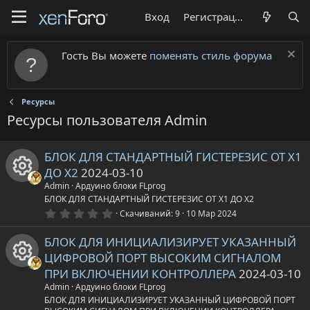
Вход
Регистрация
Гость Вы можете
поменять стиль форума
Ресурсы
Ресурсы пользователя Admin
БЛОК ДЛЯ СТАНДАРТНЫЙ ГИСТЕРЕЗИС ОТ X1
ДО X2
2024-03-10
Admin
Ардуино блоки FLprog
И
БЛОК ДЛЯ СТАНДАРТНЫЙ ГИСТЕРЕЗИС ОТ X1 ДО X2
0
Скачиваний
9
10 Мар 2024
.
к
0
БЛОК ДЛЯ ИНИЦИАЛИЗИРУЕТ УКАЗАННЫЙ
0
з
о
ЦИФРОВОЙ ПОРТ ВЫСОКИМ СИГНАЛОМ
в
ё
ПРИ ВКЛЮЧЕНИИ КОНТРОЛЛЕРА
2024-03-10
з
н
И
Admin
Ардуино блоки FLprog
д
БЛОК ДЛЯ ИНИЦИАЛИЗИРУЕТ УКАЗАННЫЙ ЦИФРОВОЙ ПОРТ