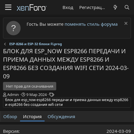
Вход
Регистрация
Гость Вы можете
поменять стиль форума
ESP-8266 и ESP-32 блоки FLprog
БЛОК ДЛЯ ESP_NOW ESP8266 ПЕРЕДАЧИ И
ПРИЕМА ДАННЫХ МЕЖДУ ESP8266 И
ESP8266 БЕЗ СОЗДАНИЯ WIFI СЕТИ
2024-03-
09
Нет прав для скачивания
А
Д
Т
Admin
9 Мар 2024
в
а
е
блок для esp_now esp8266 передачи и приема данных между esp8266
и esp8266 без создания wifi сети
т
т
г
о
а
и
р
с
Обзор
История
Обсуждения
о
з
2024-03-09
д