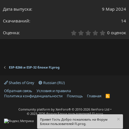
а
н
9 Мар 2024
и
я
14
0
0 оценок
.
0
0
з
в
ё
ESP-8266 и ESP-32 блоки FLprog
з
д
Shades of Grey
Russian (RU)
Обратная связь
Условия и правила
Политика конфиденциальности
Помощь
Главная
R
S
S
Community platform by XenForo®
© 2010-2026 XenForo Ltd
© 2023-2026 Форум Блоки пользователей FLprog
Привет Гость Добро пожаловать на Форум
Блоки пользователей FLprog.